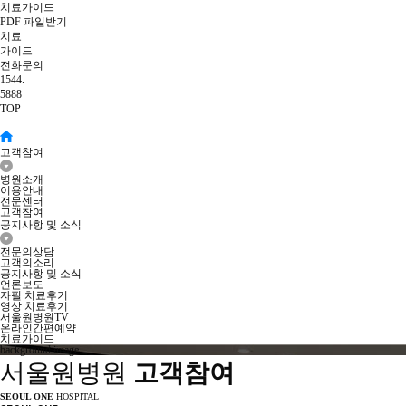
치료가이드
PDF 파일받기
치료
가이드
전화문의
1544.
5888
TOP
고객참여
병원소개
이용안내
전문센터
고객참여
공지사항 및 소식
전문의상담
고객의소리
공지사항 및 소식
언론보도
자필 치료후기
영상 치료후기
서울원병원TV
온라인간편예약
치료가이드
background image
서울원병원
고객참여
SEOUL ONE
HOSPITAL