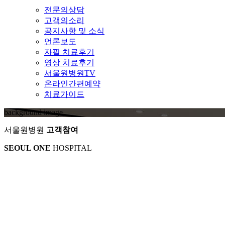
전문의상담
고객의소리
공지사항 및 소식
언론보도
자필 치료후기
영상 치료후기
서울원병원TV
온라인간편예약
치료가이드
background image
서울원병원
고객참여
SEOUL ONE
HOSPITAL