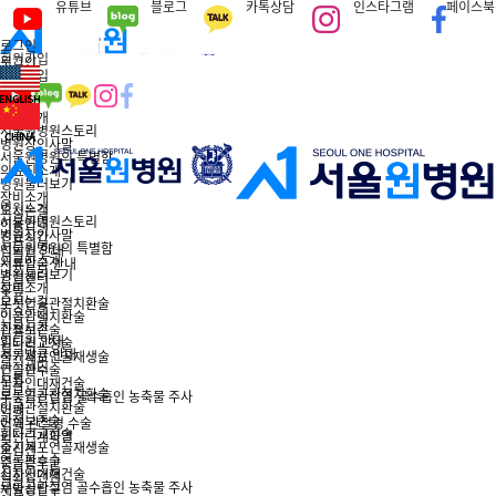
유튜브
블로그
카톡상담
인스타그램
페이스북
로그인
회원가입
로그인
회원가입
병원소개
서울원병원스토리
병원장인사말
서울원병원의 특별함
의료진소개
병원둘러보기
장비소개
병원소개
오시는길
서울원병원스토리
이용안내
병원장인사말
진료시간
서울원병원의 특별함
입퇴원 안내
의료진소개
서류발급 안내
병원둘러보기
관절센터
장비소개
무릎
오시는길
로봇인공관절치환술
이용안내
인공관절치환술
진료시간
관절보존술
입퇴원 안내
휜다리교정술
서류발급 안내
줄기세포연골재생술
관절센터
연골판수술
무릎
십자인대재건술
로봇인공관절치환술
무릎골관절염 골수흡인 농축물 주사
인공관절치환술
어깨
관절보존술
어깨 관절경 수술
휜다리교정술
회전근개파열
줄기세포연골재생술
오십견
연골판수술
충돌증후군
십자인대재건술
석회성건염
무릎골관절염 골수흡인 농축물 주사
재발성탈구