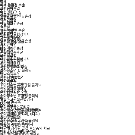
어깨
족부
어깨 관절경 수술
족부∙족관절 수술
회전근개파열
무지외반증
오십견
발목 인대 손상
충돌증후군
발목관절염/연골손상
석회성건염
족저근막염
재발성탈구
아킬레스건손상
족부
고관절
족부∙족관절 수술
고관절골절
무지외반증
대퇴골두무혈성괴사
발목 인대 손상
고관절관절염
발목관절염/연골손상
고관절 염증질환
족저근막염
상지
아킬레스건손상
테니스엘보우
고관절
손목터널증후군
고관절골절
방아쇠수지
대퇴골두무혈성괴사
류마티스관절염
고관절관절염
소아정형센터
고관절 염증질환
소아정형외과 수술
상지
소아청소년 발 클리닉
테니스엘보우
평발
손목터널증후군
선천성 만곡족
방아쇠수지
무지외반증
류마티스관절염
소아청소년 무릎관절 클리닉
소아정형센터
전방십자인대파열
소아정형외과 수술
원반형연골판
소아청소년 발 클리닉
소아청소년 고관절 클리닉
평발
영유아고관절선별검사
선천성 만곡족
LCP병
무지외반증
대퇴골두골단분리증
소아청소년 무릎관절 클리닉
휜다리/안짱걸음/보행이상
전방십자인대파열
소아 휜다리(O다리, X다리)
원반형연골판
소아 안짱걸음
소아청소년 고관절 클리닉
성장판 골절과 후유증
영유아고관절선별검사
어린이 성장판 골절
LCP병
어린이 성장판 골절 후유증의 치료
대퇴골두골단분리증
기타 선천성/발달성 장애