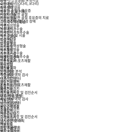
휜다리/안짱걸음/보행이상
사경
소아 휜다리(O다리, X다리)
뇌성마비
소아 안짱걸음
척추센터
성장판 골절과 후유증
척추 수술 및 시술
어린이 성장판 골절
신경차단술
어린이 성장판 골절 후유증의 치료
신경성형술
기타 선천성/발달성 장애
고주파수핵성형술
사경
척추체성형술
뇌성마비
척추내시경수술
척추센터
미세현미경척추수술
척추 수술 및 시술
척추유합술
신경차단술
외상센터
신경성형술
상지골절
고주파수핵성형술
하지골절
척추체성형술
척추골절
척추내시경수술
스포츠손상
미세현미경척추수술
재활치료센터
척추유합술
운동치료/스포츠재활
외상센터
물리치료
상지골절
체외충격파
하지골절
보행/체형 분석
척추골절
족압/족부역학 검사
스포츠손상
내과/검진센터
재활치료센터
공단건강검진
운동치료/스포츠재활
종합건강검진
물리치료
채용건강검진
체외충격파
검진유의사항 및 검진순서
보행/체형 분석
내시경(위/대장)
족압/족부역학 검사
예방접종
내과/검진센터
성인병클리닉
공단건강검진
영양수액치료
종합건강검진
고객참여
채용건강검진
전문의상담
검진유의사항 및 검진순서
고객의소리
내시경(위/대장)
공지사항 및 소식
예방접종
언론보도
성인병클리닉
자필 치료후기
영양수액치료
영상 치료후기