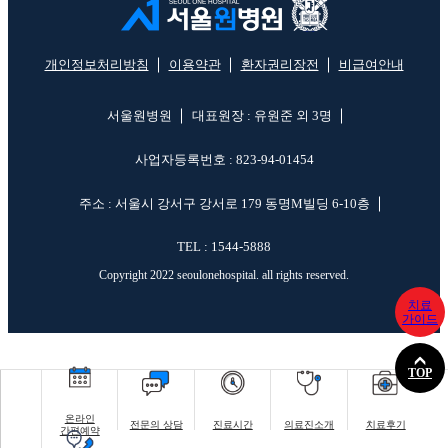
개인정보처리방침
이용약관
환자권리장전
비급여안내
서울원병원
대표원장 : 유원준 외 3명
사업자등록번호 : 823-94-01454
주소 : 서울시 강서구 강서로 179 동명M빌딩 6-10층
TEL : 1544-5888
Copyright 2022 seoulonehospital. all rights reserved.
치료
가이드
TOP
온라인
전문의 상담
진료시간
의료진소개
치료후기
간편예약