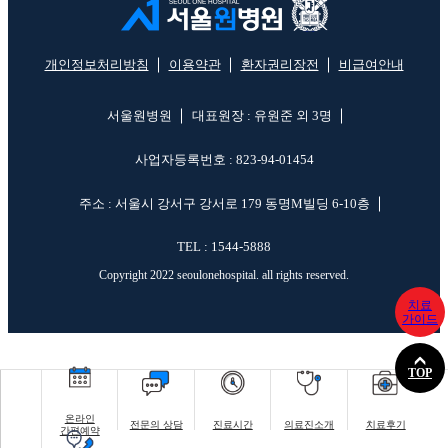
개인정보처리방침
이용약관
환자권리장전
비급여안내
서울원병원
대표원장 : 유원준 외 3명
사업자등록번호 : 823-94-01454
주소 : 서울시 강서구 강서로 179 동명M빌딩 6-10층
TEL : 1544-5888
Copyright 2022 seoulonehospital. all rights reserved.
치료
가이드
TOP
온라인
전문의 상담
진료시간
의료진소개
치료후기
간편예약