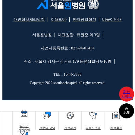
개인정보처리방침
이용약관
환자권리장전
비급여안내
서울원병원
대표원장 : 유원준 외 3명
사업자등록번호 : 823-94-01454
주소 : 서울시 강서구 강서로 179 동명M빌딩 6-10층
TEL : 1544-5888
Copyright 2022 seoulonehospital. all rights reserved.
치료
가이드
TOP
온라인
전문의 상담
진료시간
의료진소개
치료후기
간편예약