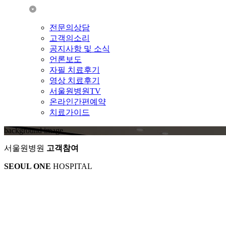
전문의상담
고객의소리
공지사항 및 소식
언론보도
자필 치료후기
영상 치료후기
서울원병원TV
온라인간편예약
치료가이드
background image
서울원병원
고객참여
SEOUL ONE
HOSPITAL