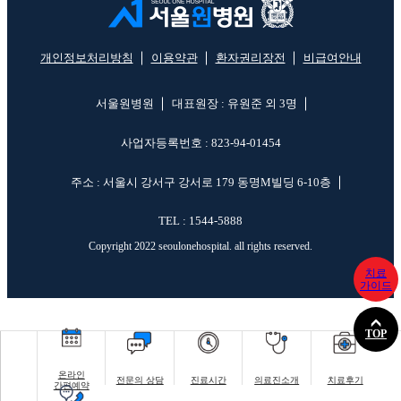
개인정보처리방침
이용약관
환자권리장전
비급여안내
서울원병원
대표원장 : 유원준 외 3명
사업자등록번호 : 823-94-01454
주소 : 서울시 강서구 강서로 179 동명M빌딩 6-10층
TEL : 1544-5888
Copyright 2022 seoulonehospital. all rights reserved.
치료
가이드
TOP
온라인
전문의 상담
진료시간
의료진소개
치료후기
간편예약