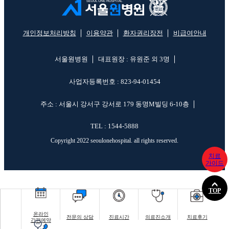
개인정보처리방침
이용약관
환자권리장전
비급여안내
서울원병원
대표원장 : 유원준 외 3명
사업자등록번호 : 823-94-01454
주소 : 서울시 강서구 강서로 179 동명M빌딩 6-10층
TEL : 1544-5888
Copyright 2022 seoulonehospital. all rights reserved.
치료
가이드
TOP
온라인
전문의 상담
진료시간
의료진소개
치료후기
간편예약